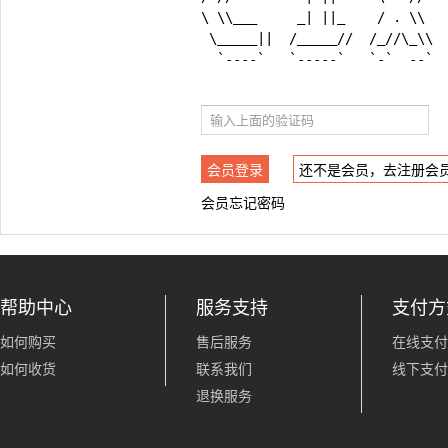
\ \\___     _| ||_    / . \\   
 \_____||  /_____//  /_//\_\\  
  `----`   `-----`   `-`  --`  
会员登录
还不是会员，去注册会
会员忘记密码
帮助中心
服务支持
支付方
如何购买
售后服务
在线支付
如何收货
联系我们
线下支付
退换服务