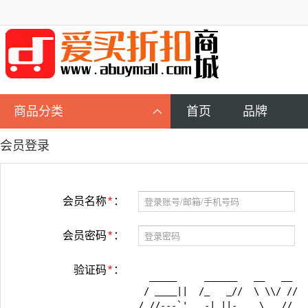
商品分类
首页
品牌

会员登录
会员名称
*
：
会员密码
*
：
验证码
*
：
  _____     ______   __   __   
 / ____||  /_   _//  \ \\/ //  
/ //---`'   -| ||-    \   //   